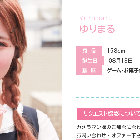
Yurimaru
ゆりまる
身 長
158cm
誕生日
08月13日
趣 味
ゲーム・お菓子
リクエスト撮影につい
カメラマン様のご都合に合
お問い合わせ・オファー下